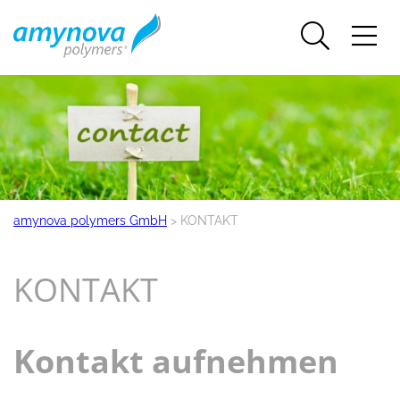
amynova polymers GmbH
>
KONTAKT
KONTAKT
Kontakt aufnehmen